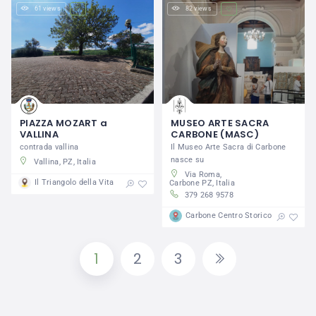
61 views
82 views
PIAZZA MOZART a
MUSEO ARTE SACRA
VALLINA
CARBONE (MASC)
contrada vallina
Il Museo Arte Sacra di Carbone
nasce su
Vallina, PZ, Italia
Via Roma,
Il Triangolo della Vita
Carbone PZ, Italia
379 268 9578
Carbone Centro Storico
1
2
3