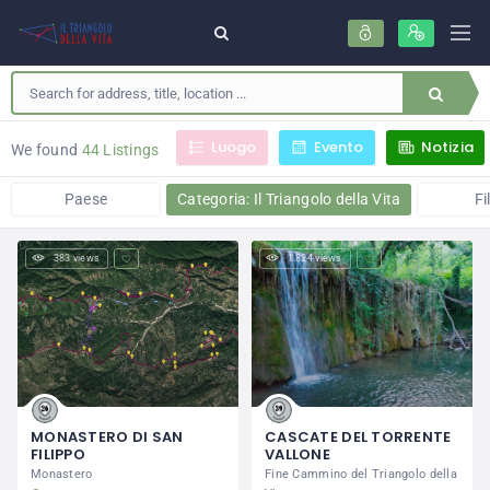
Luogo
Evento
Notizia
We found
44 Listings
Paese
Categoria: Il Triangolo della Vita
Fi
383 views
1.824 views
MONASTERO DI SAN
CASCATE DEL TORRENTE
FILIPPO
VALLONE
Monastero
Fine Cammino del Triangolo della