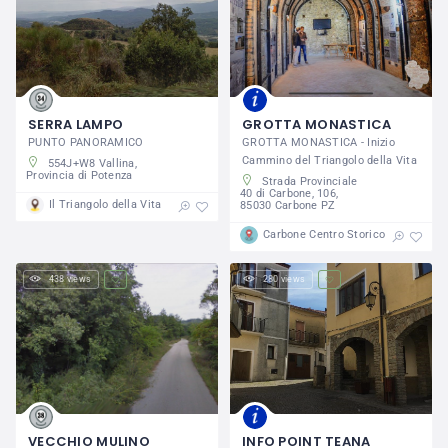
SERRA LAMPO
GROTTA MONASTICA
PUNTO PANORAMICO
GROTTA MONASTICA - Inizio
Cammino del Triangolo della Vita
554J+W8 Vallina,
Provincia di Potenza
Strada Provinciale
40 di Carbone, 106,
Il Triangolo della Vita
85030 Carbone PZ
Carbone Centro Storico
438 views
280 views
VECCHIO MULINO
INFO POINT TEANA