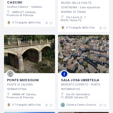
CASCINI
MUSEO DELLA CIVILTÀ
Confine Calvera – Carbone
CONTADINA - Sala espositiva
MARINO DI TEANA
44W5+F7 Carbone,
Provincia di Potenza
Via Lauria A., 7,
85032 Teana PZ
Il Triangolo della Vita
Il Triangolo della Vita
812 views
296 views
PONTE MUSSOLINI
SALA JOSé LIBERTELLA
PONTE DI CALVERA
MERCATO COPERTO - PUNTO
SERRAPOTINA
INFORMATIVO
44WM+4F Calvera,
Via XX Settembre,
Provincia di Potenza
17, 85030 Calvera PZ
Il Triangolo della Vita
Calvera Centro Storico