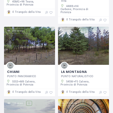
Vita
45MG+98 Teana,
Provincia di Potenza
44W8+H4
Carbone, Provincia di
Il Triangolo della Vita
Potenza
Il Triangolo della Vita
200 views
143 views
CHIANI
LA MONTAGNA
PUNTO PANORAMICO
PUNTO NATURALISTICO
5553+M8 Calvera,
545W+F5 Calvera,
Provincia di Potenza
Provincia di Potenza
Il Triangolo della Vita
Il Triangolo della Vita
126 views
410 views