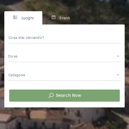
Luoghi
Eventi
Cosa stai cercando?
Dove
Categorie
Search Now