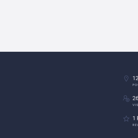
12
PO
2
VI
1 
RE