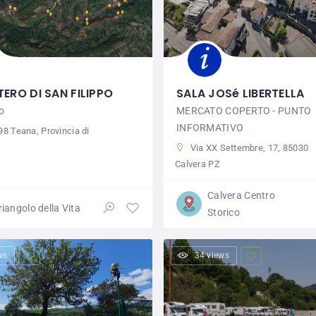
ERO DI SAN FILIPPO
SALA JOSé LIBERTELLA
o
MERCATO COPERTO - PUNTO
INFORMATIVO
 Teana, Provincia di
Via XX Settembre, 17, 85030
Calvera PZ
Calvera Centro
Triangolo della Vita
Storico
ws
34 views