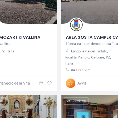
 MOZART a VALLINA
AREA SOSTA CAMPER C
vallina
L'area camper denominata “Lun
 PZ, Italia
Lungo le vie del Tartufo,
località Pianoro, Carbone, PZ,
Italia
3400890202
Triangolo della Vita
Avvisi
ws
29 views