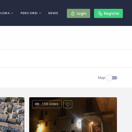
PLORA
PERCORSI
NEWS
Login
Register
Map
156 views