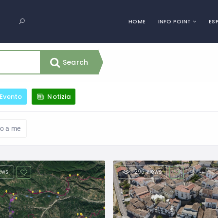
HOME
INFO POINT
ES
Search
Evento
Notizia
no a me
ews
296 views