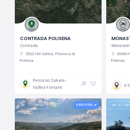
CONTRADA POLISENA
MONAST
Contrada
Monaster
552C+54 Vallina, Provincia di
45MG+98
Potenza
Potenza
Percorso Calvera -
Il 
Vallina Fontane
133 views
VERIFIED
61 vie