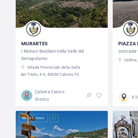
MURARTES
PIAZZA
I Monaci Basiliani nella Valle del
contrada 
Serrapotamo
Vallina,
Strada Provinciale della Sella
del Titolo, 4-6, 85030 Calvera PZ
Calvera Centro
Il 
Storico
88 views
30 vie