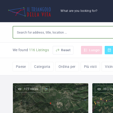
What are you looking for?
Reset
Luogo
We found
116 Listings
Paese
Categoria
Ordina per
Più visti
Vici
123 views
383 vi