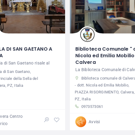
LA DI SAN GAETANO A
Biblioteca Comunale " 
A
Nicola ed Emilia Mobilio
Calvera
a di San Gaetano risale al
La Biblioteca Comunale di Calv
a di San Gaetano,
Biblioteca comunale di Calver
inciale della Sella del
- dott. Nicola ed Emilia Mobilio,
era, PZ, Italia
PIAZZA RISORGIMENTO, Calvera,
PZ, Italia
0973573061
lvera Centro
Avvisi
rico