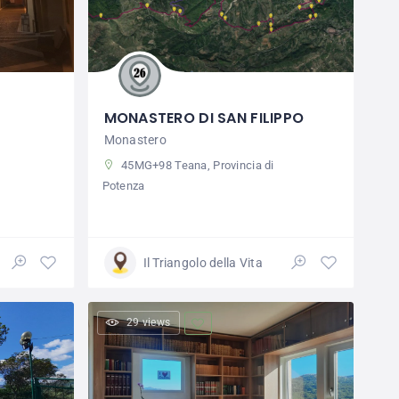
MONASTERO DI SAN FILIPPO
Monastero
45MG+98 Teana, Provincia di
Potenza
Il Triangolo della Vita
29 views