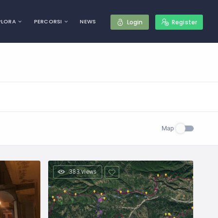
PLORA
PERCORSI
NEWS
Login
Register
Map
383 views