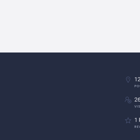
12
PO
2
VI
1 
RE