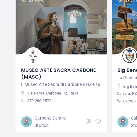
82 views
88 vie
MUSEO ARTE SACRA CARBONE
Big Ben
(MASC)
La Panchi
Il Museo Arte Sacra di Carbone nasce su
Big Ben
Via Roma, Carbone PZ, Italia
Calvera, PZ,
379 268 9578
097357
Carbone Centro
Ca
Storico
Sto