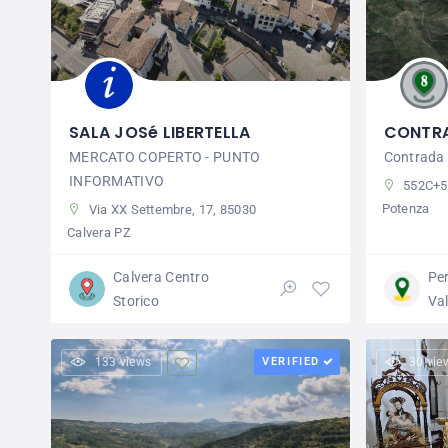
SALA JOSé LIBERTELLA
CONTRA
MERCATO COPERTO - PUNTO
Contrada
INFORMATIVO
552C+54
Potenza
Via XX Settembre, 17, 85030
Calvera PZ
Calvera Centro
Per
Storico
Val
133 views
VERIFIED
30 vie