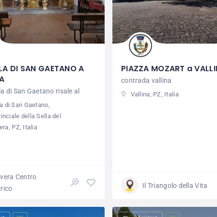
LA DI SAN GAETANO A
PIAZZA MOZART a VALL
A
contrada vallina
a di San Gaetano risale al
Vallina, PZ, Italia
a di San Gaetano,
inciale della Sella del
era, PZ, Italia
lvera Centro
Il Triangolo della Vita
rico