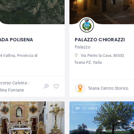
DA POLISENA
PALAZZO CHIORAZZI
Palazzo
 Vallina, Provincia di
Via Pietro la Cava, 85032
Teana PZ, Italia
corso Calvera -
Teana Centro Storico
lina Fontane
ws
61 views