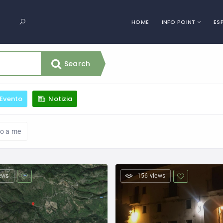
HOME
INFO POINT
ES
Search
Evento
Notizia
no a me
ews
156 views