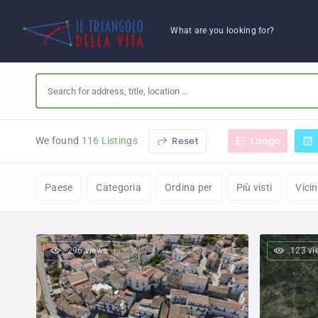
What are you looking for?
Reset
Luogo
We found
116 Listings
Paese
Categoria
Ordina per
Più visti
Vici
296 views
123 vi