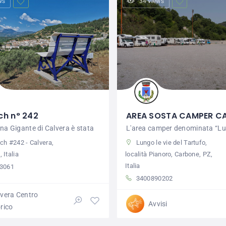
ws
34 views
ch n° 242
AREA SOSTA CAMPER C
na Gigante di Calvera è stata
L'area camper denominata “Lun
ch #242 - Calvera,
Lungo le vie del Tartufo,
 Italia
località Pianoro, Carbone, PZ,
Italia
3061
3400890202
lvera Centro
Avvisi
rico