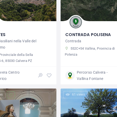
TES
CONTRADA POLISENA
asiliani nella Valle del
Contrada
amo
552C+54 Vallina, Provincia di
Potenza
Provinciale della Sella
 4-6, 85030 Calvera PZ
lvera Centro
Percorso Calvera -
rico
Vallina Fontane
ws
61 views