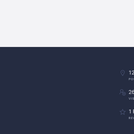
12
PO
2
VI
1 
RE