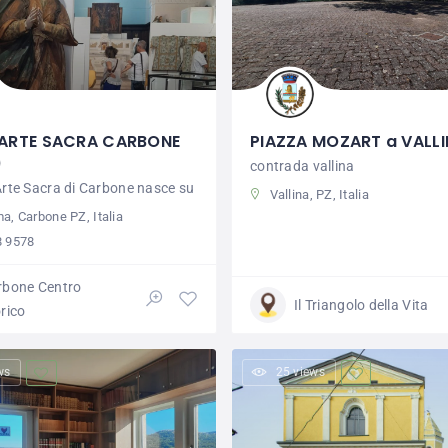
ARTE SACRA CARBONE
PIAZZA MOZART a VALL
)
contrada vallina
Arte Sacra di Carbone nasce su
Vallina, PZ, Italia
a, Carbone PZ, Italia
8 9578
rbone Centro
Il Triangolo della Vita
rico
ws
25 views