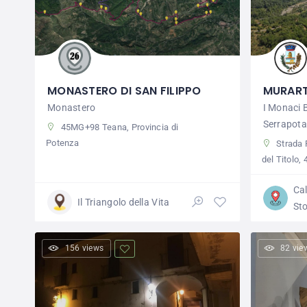
MONASTERO DI SAN FILIPPO
MURAR
Monastero
I Monaci B
Serrapot
45MG+98 Teana, Provincia di
Potenza
Strada 
del Titolo,
Ca
Il Triangolo della Vita
Sto
156 views
82 vie