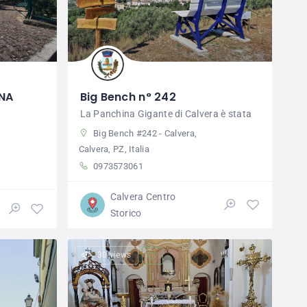
INA
Big Bench n° 242
La Panchina Gigante di Calvera è stata
Big Bench #242 - Calvera,
Calvera, PZ, Italia
0973573061
Calvera Centro
Storico
30 views