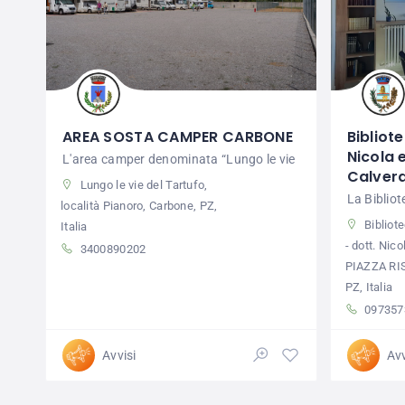
AREA SOSTA CAMPER CARBONE
Bibliot
Nicola e
L'area camper denominata “Lungo le vie
Calver
Lungo le vie del Tartufo,
La Biblio
località Pianoro, Carbone, PZ,
Bibliot
Italia
- dott. Nico
3400890202
PIAZZA RI
PZ, Italia
097357
Avvisi
Avv