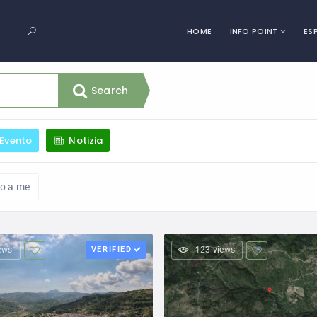
HOME
INFO POINT
ES
Search
Evento
Notizia
no a me
ews
VERIFIED
123 views