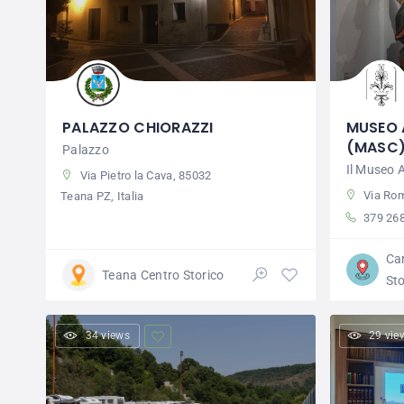
PALAZZO CHIORAZZI
MUSEO 
(MASC
Palazzo
Il Museo 
Via Pietro la Cava, 85032
Via Rom
Teana PZ, Italia
379 26
Ca
Teana Centro Storico
Sto
34 views
29 vie