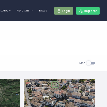
PLORA
PERCORSI
NEWS
Login
Register
Map
296 views