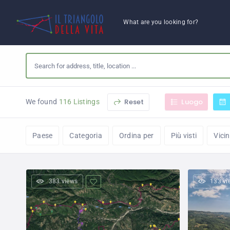
What are you looking for?
Reset
Luogo
We found
116 Listings
Paese
Categoria
Ordina per
Più visti
Vici
383 views
133 vi