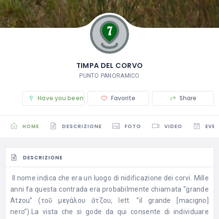
TIMPA DEL CORVO
PUNTO PANORAMICO
Have you been there? (0)
Favorite
Share
HOME
DESCRIZIONE
FOTO
VIDEO
EVEN
DESCRIZIONE
Il nome indica che era un luogo di nidificazione dei corvi. Mille
anni fa questa contrada era probabilmente chiamata “grande
Atzou” (τοῦ μεγάλου ἅτζου, lett. “il grande [macigno]
nero”).La vista che si gode da qui consente di individuare