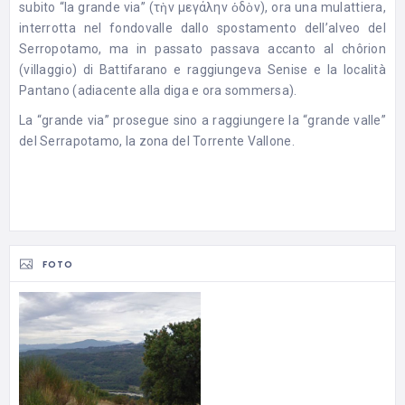
subito “la grande via” (τὴν μεγάλην ὁδὸν), ora una mulattiera,
interrotta nel fondovalle dallo spostamento dell’alveo del
Serropotamo, ma in passato passava accanto al chôrion
(villaggio) di Battifarano e raggiungeva Senise e la località
Pantano (adiacente alla diga e ora sommersa).
La “grande via” prosegue sino a raggiungere la “grande valle”
del Serrapotamo, la zona del Torrente Vallone.
FOTO