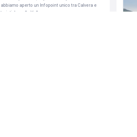
 abbiamo aperto un Infopoint unico tra Calvera e
turistiche sulla Valle.
 tramite degli itinerari creati per voi, le bellezze di
otenziale dei piccoli borghi spesso poco conosciuti.
e nostre comunità, le nostre tradizioni e i sapori!
orio Veneto, 53
e a
Calvera in via Guglielmo
TR
alle ore 13:00 e dalle ore 16:00 alle ore 19:00.
L’a
 ore 13:00 e dalle ore 15:00 alle ore 18:00. Mercoledì
bor
Dura
1
C
 contattarci tranquillamente telefonicamente, alla
erdedelserrapotamo
(clicca qui o sull’immagine