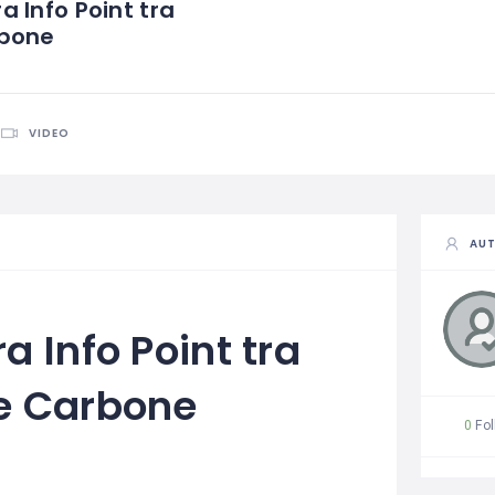
 Info Point tra
rbone
VIDEO
AU
 Info Point tra
e Carbone
0
Fol