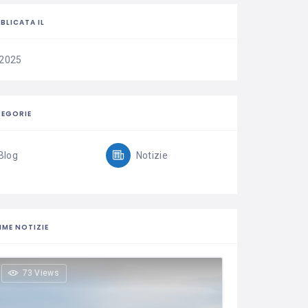
BLICATA IL
/2025
EGORIE
Blog
Notizie
IME NOTIZIE
73 Views
57 Vie