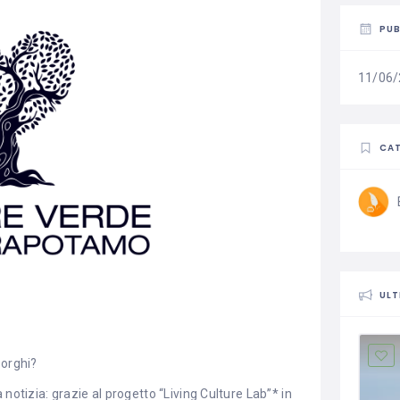
PUB
11/06
CAT
ULT
borghi?
notizia: grazie al progetto “Living Culture Lab”* in